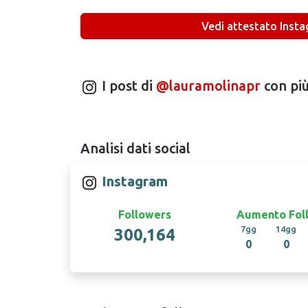
Vedi attestato Inst
I post di
@lauramolinapr
con più
Analisi dati social
Instagram
Followers
Aumento Fol
7gg
14gg
300,164
0
0