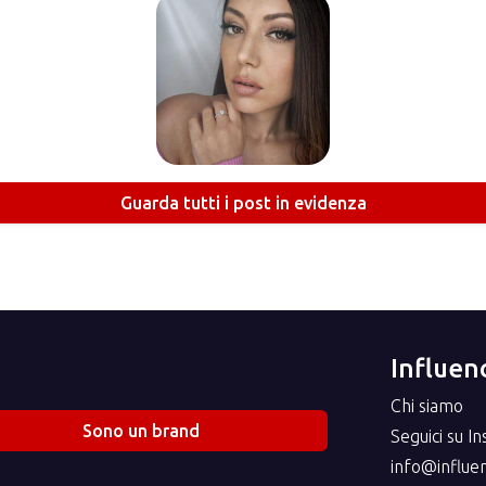
Guarda tutti i post in evidenza
Influenc
Chi siamo
Sono un brand
Seguici su I
info@influenc