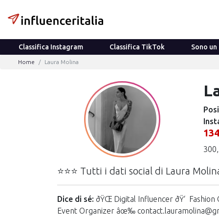
Classifica Instagram
Classifica TikTok
Sono un 
Home
Laura Molina
L
Posi
Inst
13
300,
⭐⭐⭐ Tutti i dati social di Laura Molin
Dice di sé:
ðŸŒ Digital Influencer ðŸ‘ Fashi
Event Organizer âœ‰ contact.lauramolina@g