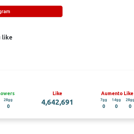
agram
 like
lowers
Like
Aumento Like
28gg
7gg
14gg
28g
4,642,691
0
0
0
0