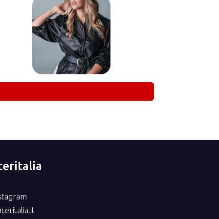
eritalia
nstagram
eritalia.it