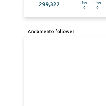
7gg
14gg
299,322
0
0
Andamento follower