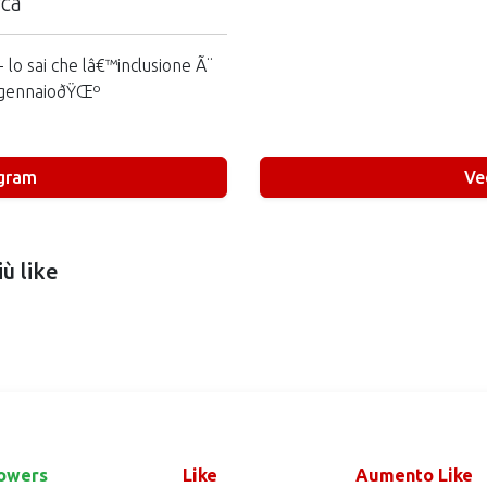
rca
lo sai che lâ€™inclusione Ã¨
a gennaioðŸŒº
agram
Ve
ù like
owers
Like
Aumento Like