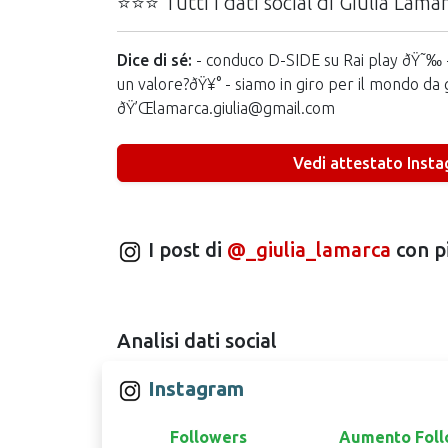
⭐⭐⭐ Tutti i dati social di Giulia Lama
Dice di sé:
- conduco D-SIDE su Rai play ðŸ˜‰ - 
un valore?ðŸ¥° - siamo in giro per il mondo d
ðŸ’Œlamarca.giulia@gmail.com
Vedi attestato Inst
I post di
@_giulia_lamarca
con pi
Analisi dati social
Instagram
Followers
Aumento Foll