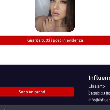
Guarda tutti i post in evidenza
Influenc
Chi siamo
Sono un brand
Seguici su I
info@influenc