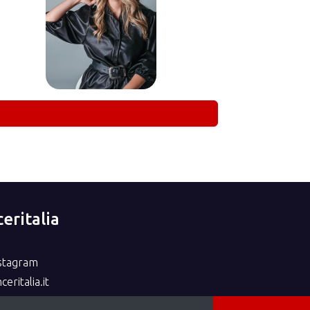
eritalia
nstagram
eritalia.it