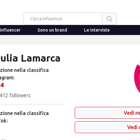
influencer
Sono un brand
Le interviste
iulia Lamarca
zione nella classifica
agram:
44
412 followers
Vedi ne
zione nella classifica
Tok:
3
Vedi 