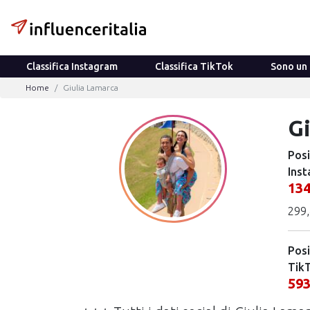
Classifica Instagram
Classifica TikTok
Sono un 
Home
Giulia Lamarca
G
Posi
Inst
13
299,
Posi
Tik
59