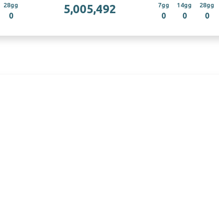
28gg
7gg
14gg
28gg
5,005,492
0
0
0
0