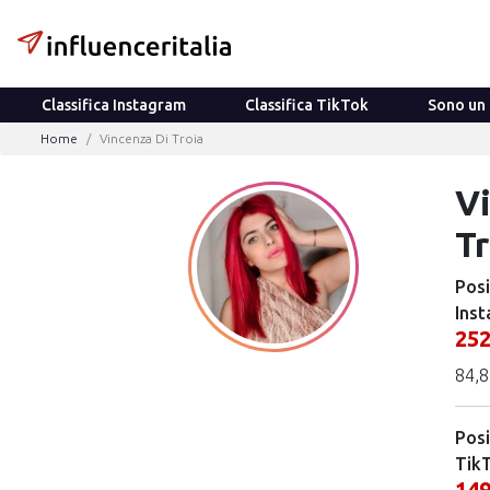
Classifica Instagram
Classifica TikTok
Sono un 
Home
Vincenza Di Troia
V
Tr
Posi
Inst
25
84,8
Posi
Tik
14