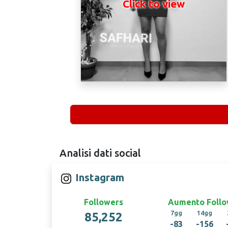
Click to view
Analisi dati social
Instagram
Followers
Aumento Follo
7gg
14gg
85,252
-83
-156