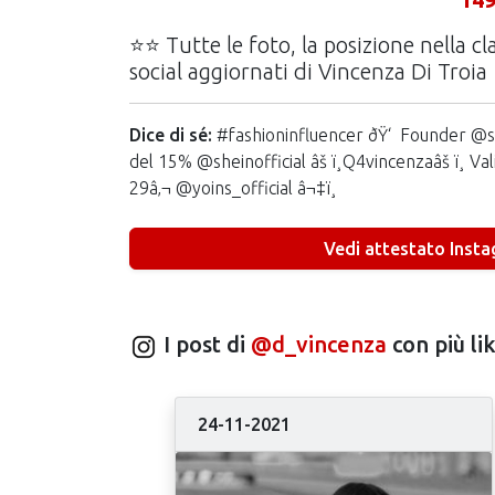
⭐⭐ Tutte le foto, la posizione nella cl
social aggiornati di Vincenza Di Troia
Dice di sé:
#fashioninfluencer ðŸ‘ Founder @
del 15% @sheinofficial âš ï¸Q4vincenzaâš ï¸ Va
29â‚¬ @yoins_official â¬‡ï¸
Vedi attestato Inst
I post di
@d_vincenza
con più li
24-11-2021