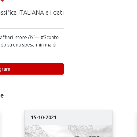
assifica ITALIANA e i dati
safhari_store ðŸ‘— #Sconto
lido su una spesa minima di
agram
ke
15-10-2021