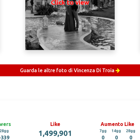
Click to view
Guarda le altre foto di Vincenza Di Troia
wers
Like
Aumento Like
28gg
7gg
14gg
28gg
1,499,901
-339
0
0
0