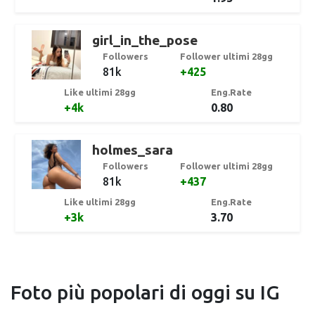
girl_in_the_pose
Followers
Follower ultimi 28gg
81k
+425
Like ultimi 28gg
Eng.Rate
+4k
0.80
holmes_sara
Followers
Follower ultimi 28gg
81k
+437
Like ultimi 28gg
Eng.Rate
+3k
3.70
Foto più popolari di oggi su IG