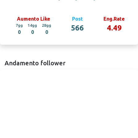
Aumento Like
Post
Eng.Rate
7gg
14gg
28gg
566
4.49
0
0
0
Andamento follower