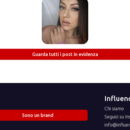
Guarda tutti i post in evidenza
Influenc
Chi siamo
Sono un brand
Seguici su I
info@influenc