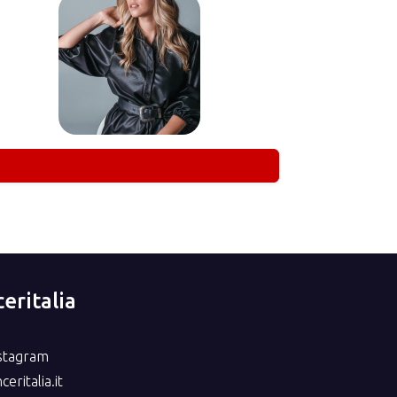
eritalia
nstagram
eritalia.it