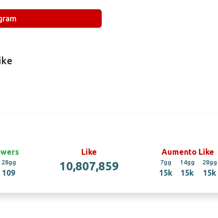
agram
ike
owers
Like
Aumento Like
28gg
7gg
14gg
28gg
10,807,859
109
15k
15k
15k