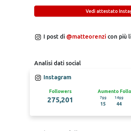
Vedi attestato Inst
I post di
@matteorenzi
con più l
Analisi dati social
Instagram
Followers
Aumento Foll
7gg
14gg
275,201
15
44