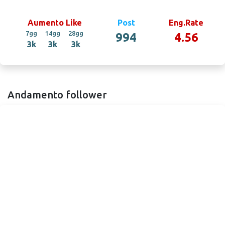
Aumento Like
Post
Eng.Rate
7gg
14gg
28gg
994
4.56
3k
3k
3k
Andamento follower