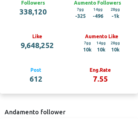
Followers
Aumento Followers
7gg
14gg
28gg
338,120
-325
-496
-1k
Like
Aumento Like
7gg
14gg
28gg
9,648,252
10k
10k
10k
Post
Eng.Rate
612
7.55
Andamento follower