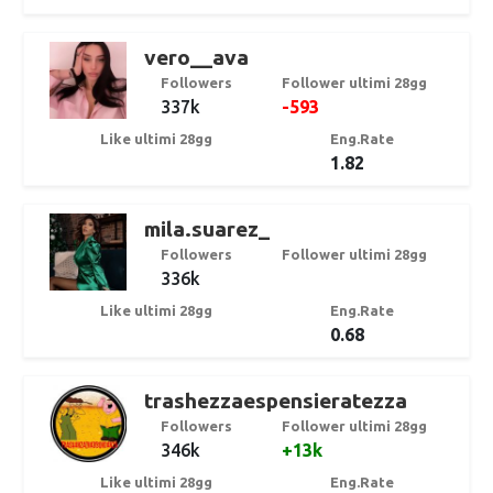
vero__ava
Followers
Follower ultimi 28gg
337k
-593
Like ultimi 28gg
Eng.Rate
1.82
mila.suarez_
Followers
Follower ultimi 28gg
336k
Like ultimi 28gg
Eng.Rate
0.68
trashezzaespensieratezza
Followers
Follower ultimi 28gg
346k
+13k
Like ultimi 28gg
Eng.Rate