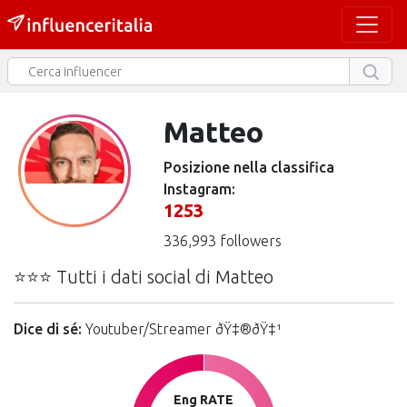
Matteo
Posizione nella classifica
Instagram:
1253
336,993 followers
⭐⭐⭐ Tutti i dati social di Matteo
Dice di sé:
Youtuber/Streamer ðŸ‡®ðŸ‡¹
Eng RATE