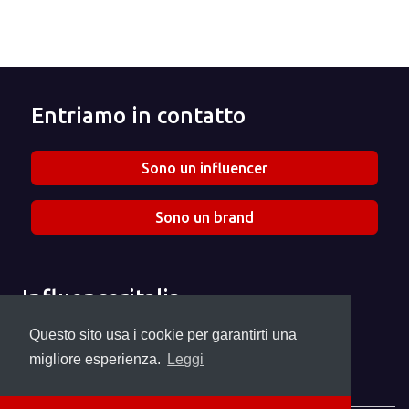
Entriamo in contatto
Sono un influencer
Sono un brand
Influenceritalia
Chi siamo
Questo sito usa i cookie per garantirti una
Seguici su Instagram
migliore esperienza.
Leggi
info@influenceritalia.it