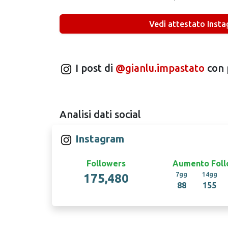
Vedi attestato Inst
I post di
@gianlu.impastato
con 
Analisi dati social
Instagram
Followers
Aumento Foll
7gg
14gg
175,480
88
155