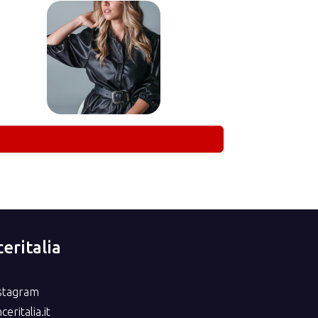
eritalia
nstagram
eritalia.it