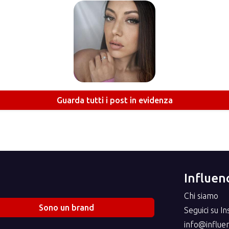
Guarda tutti i post in evidenza
Influenc
Chi siamo
Sono un brand
Seguici su I
info@influenc