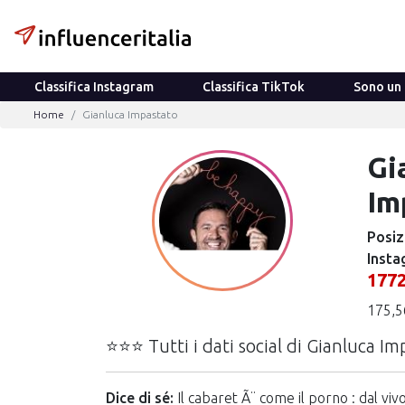
Classifica Instagram
Classifica TikTok
Sono un 
Home
Gianluca Impastato
Gi
Im
Posiz
Insta
177
175,5
⭐⭐⭐ Tutti i dati social di Gianluca Im
Dice di sé:
Il cabaret Ã¨ come il porno : dal viv