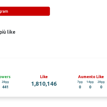
agram
più like
owers
Like
Aumento Like
28gg
7gg
14gg
28gg
1,810,146
441
0
0
0