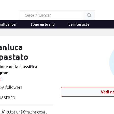
influencer
Sono un brand
Le interviste
anluca
pastato
ione nella classifica
gram:
2
69 followers
Vedi ne
pastato
o Ã¨ tutta unâ€™altra cosa .