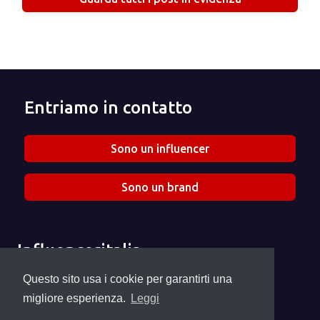
Entriamo in contatto
Sono un influencer
Sono un brand
Influenceritalia
Chi siamo
Questo sito usa i cookie per garantirti una
Seguici su Instagram
migliore esperienza.
Leggi
info@influenceritalia.it