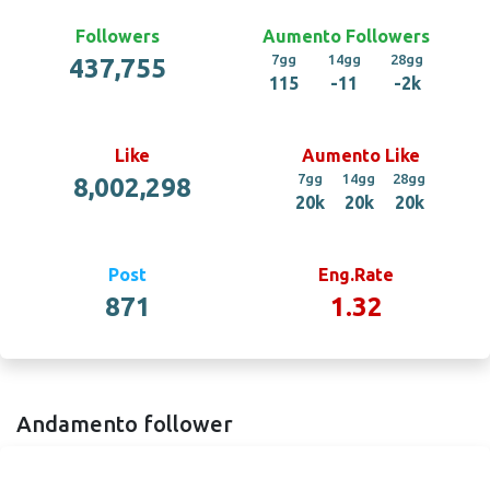
Followers
Aumento Followers
7gg
14gg
28gg
437,755
115
-11
-2k
Like
Aumento Like
7gg
14gg
28gg
8,002,298
20k
20k
20k
Post
Eng.Rate
871
1.32
Andamento follower