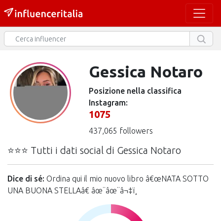
Gessica Notaro
Posizione nella classifica
Instagram:
1075
437,065 followers
⭐⭐⭐ Tutti i dati social di Gessica Notaro
Dice di sé:
Ordina qui il mio nuovo libro â€œNATA SOTTO
UNA BUONA STELLAâ€ âœ¨âœ¨â¬‡ï¸