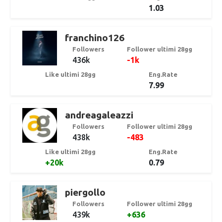
1.03
franchino126
Followers
Follower ultimi 28gg
436k
-1k
Like ultimi 28gg
Eng.Rate
7.99
andreagaleazzi
Followers
Follower ultimi 28gg
438k
-483
Like ultimi 28gg
Eng.Rate
+20k
0.79
piergollo
Followers
Follower ultimi 28gg
439k
+636