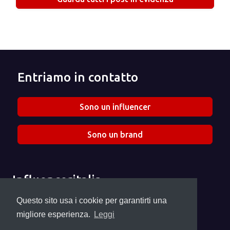
Entriamo in contatto
Sono un influencer
Sono un brand
Influenceritalia
Chi siamo
Questo sito usa i cookie per garantirti una
Seguici su Instagram
migliore esperienza.
Leggi
info@influenceritalia.it