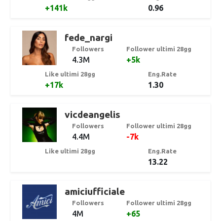
+141k
0.96
fede_nargi
Followers
Follower ultimi 28gg
4.3M
+5k
Like ultimi 28gg
Eng.Rate
+17k
1.30
vicdeangelis
Followers
Follower ultimi 28gg
4.4M
-7k
Like ultimi 28gg
Eng.Rate
13.22
amiciufficiale
Followers
Follower ultimi 28gg
4M
+65