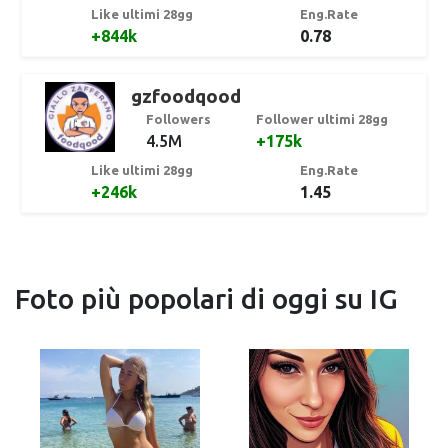
Like ultimi 28gg
Eng.Rate
+844k
0.78
gzfoodqood
Followers
Follower ultimi 28gg
4.5M
+175k
Like ultimi 28gg
Eng.Rate
+246k
1.45
Foto più popolari di oggi su IG