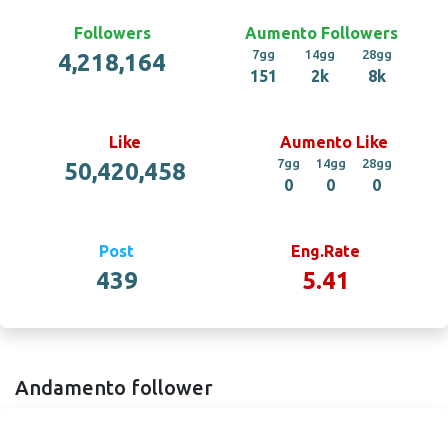
Followers
Aumento Followers
7gg
14gg
28gg
4,218,164
151
2k
8k
Like
Aumento Like
7gg
14gg
28gg
50,420,458
0
0
0
Post
Eng.Rate
439
5.41
Andamento follower