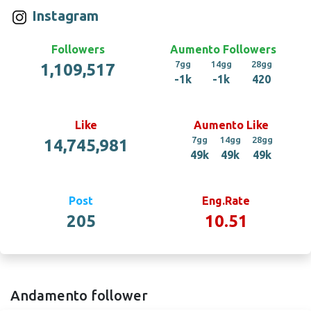
Instagram
Followers
Aumento Followers
7gg
14gg
28gg
1,109,517
-1k
-1k
420
Like
Aumento Like
7gg
14gg
28gg
14,745,981
49k
49k
49k
Post
Eng.Rate
205
10.51
Andamento follower