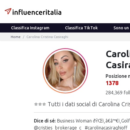
Classifica Instagram
Classifica TikTok
Sono un 
Home
Carolina Cristina Casiraghi
Carol
Casir
Posizione n
1378
284,369 fo
⭐⭐⭐ Tutti i dati social di Carolina Cri
Dice di sé:
Business Woman ðŸŒï¸â€â™€ï¸Golfe
@cristies_brokerage_c_ #carolinacasiraghioff