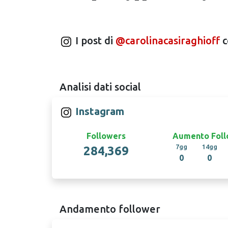
I post di
@carolinacasiraghioff
c
Analisi dati social
Instagram
Followers
Aumento Foll
7gg
14gg
284,369
0
0
Andamento follower