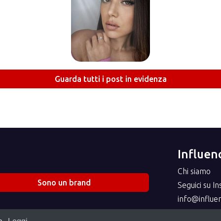
Guarda tutti i post in evidenza
Influenc
Chi siamo
Sono un brand
Seguici su I
info@influenc