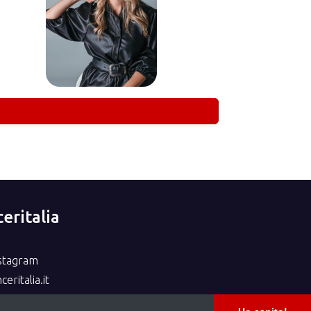
eritalia
nstagram
eritalia.it