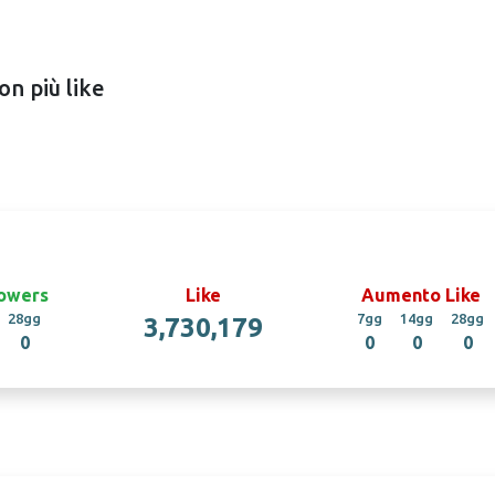
on più like
owers
Like
Aumento Like
28gg
7gg
14gg
28gg
3,730,179
0
0
0
0