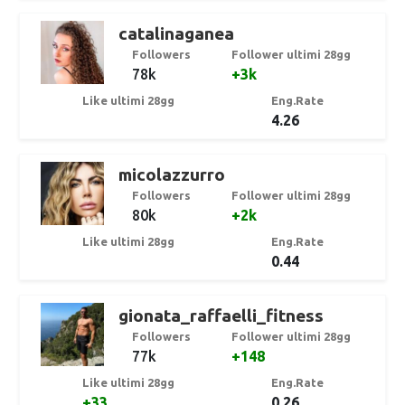
catalinaganea
Followers
Follower ultimi 28gg
78k
+3k
Like ultimi 28gg
Eng.Rate
4.26
micolazzurro
Followers
Follower ultimi 28gg
80k
+2k
Like ultimi 28gg
Eng.Rate
0.44
gionata_raffaelli_fitness
Followers
Follower ultimi 28gg
77k
+148
Like ultimi 28gg
Eng.Rate
+33
0.26