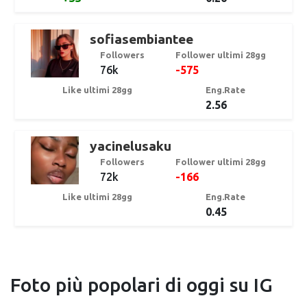
sofiasembiantee
Followers
Follower ultimi 28gg
76k
-575
Like ultimi 28gg
Eng.Rate
2.56
yacinelusaku
Followers
Follower ultimi 28gg
72k
-166
Like ultimi 28gg
Eng.Rate
0.45
Foto più popolari di oggi su IG