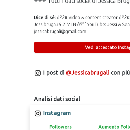
⭐⭐⭐ Tutti i dati social di Jessica Brug
Dice di sé:
ðŸŽ¥ Video & content creator ðŸŽ¤ 
Jessibrugali 9.2 MLN ðŸ”´ YouTube: Jessi & Se
jessicabrugali@gmail.com
Vedi attestato Inst
I post di
@Jessicabrugali
con più
Analisi dati social
Instagram
Followers
Aumento Foll