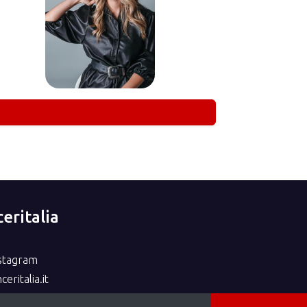
eritalia
nstagram
eritalia.it