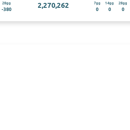
28gg
7gg
14gg
28gg
2,270,262
-380
0
0
0