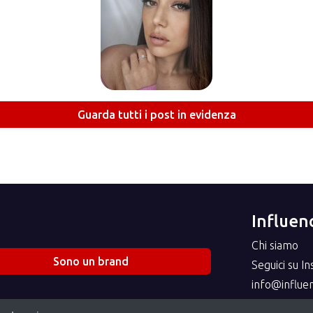
Guarda tutti i post in evidenza
Influenc
Chi siamo
Sono un brand
Seguici su I
info@influenc