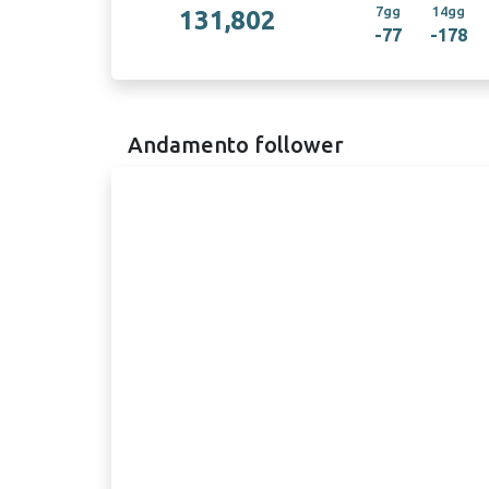
7gg
14gg
131,802
-77
-178
Andamento follower