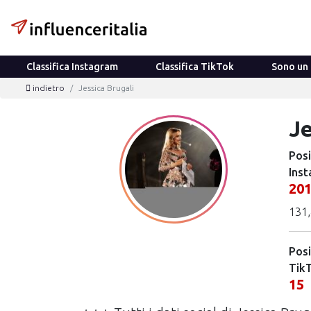
Classifica Instagram
Classifica TikTok
Sono un 
indietro
Jessica Brugali
Je
Posi
Inst
20
131,
Posi
Tik
15