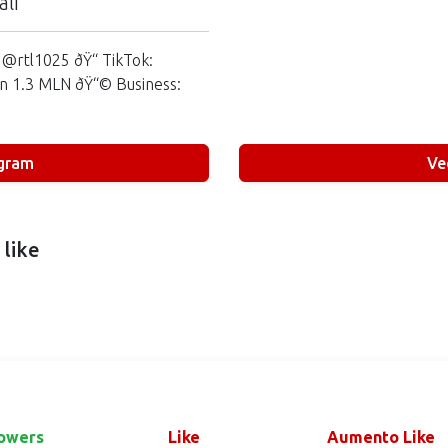
ali
@rtl1025 ðŸ‘‘ TikTok:
an 1.3 MLN ðŸ“© Business:
agram
Ve
 like
owers
Like
Aumento Like