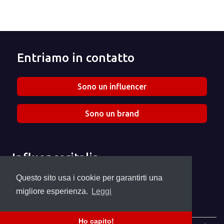
Entriamo in contatto
Sono un influencer
Sono un brand
Influenceritalia
Chi siamo
Questo sito usa i cookie per garantirti una
Seguici su Instagram
migliore esperienza.
Leggi
info@influenceritalia.it
Ho capito!