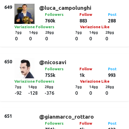
649
@luca_campolunghi
Followers
Follow
Post
760k
883
288
Variazione Followers
Variazione Like
7gg
14gg
28gg
7gg
14gg
28gg
0
0
0
0
0
0
650
@nicosavi
Followers
Follow
Post
755k
1k
993
Variazione Followers
Variazione Like
7gg
14gg
28gg
7gg
14gg
28gg
-92
-128
-376
0
0
0
651
@gianmarco_rottaro
Followers
Follow
Post