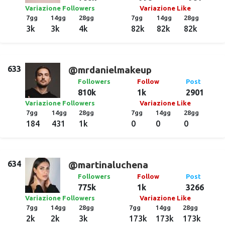
Variazione Followers
Variazione Like
7gg
14gg
28gg
7gg
14gg
28gg
3k
3k
4k
82k
82k
82k
633
@mrdanielmakeup
Followers
Follow
Post
810k
1k
2901
Variazione Followers
Variazione Like
7gg
14gg
28gg
7gg
14gg
28gg
184
431
1k
0
0
0
634
@martinaluchena
Followers
Follow
Post
775k
1k
3266
Variazione Followers
Variazione Like
7gg
14gg
28gg
7gg
14gg
28gg
2k
2k
3k
173k
173k
173k