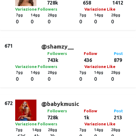
728k
658
1412
Variazione Followers
Variazione Like
7gg
14gg
28gg
7gg
14gg
28gg
0
0
0
0
0
0
671
@shamzy__
Followers
Follow
Post
743k
436
879
Variazione Followers
Variazione Like
7gg
14gg
28gg
7gg
14gg
28gg
0
0
0
0
0
0
672
@babykmusic
Followers
Follow
Post
728k
1k
213
Variazione Followers
Variazione Like
7gg
14gg
28gg
7gg
14gg
28gg