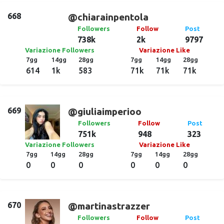
668
@chiarainpentola
Followers
Follow
Post
738k
2k
9797
Variazione Followers
Variazione Like
7gg
14gg
28gg
7gg
14gg
28gg
614
1k
583
71k
71k
71k
669
@giuliaimperioo
Followers
Follow
Post
751k
948
323
Variazione Followers
Variazione Like
7gg
14gg
28gg
7gg
14gg
28gg
0
0
0
0
0
0
670
@martinastrazzer
Followers
Follow
Post