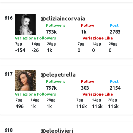
616
@cliziaincorvaia
Followers
Follow
Post
793k
1k
2783
Variazione Followers
Variazione Like
7gg
14gg
28gg
7gg
14gg
28gg
-154
-26
1k
0
0
0
617
@elepetrella
Followers
Follow
Post
797k
303
2154
Variazione Followers
Variazione Like
7gg
14gg
28gg
7gg
14gg
28gg
496
1k
1k
116k
116k
116k
618
@eleolivieri