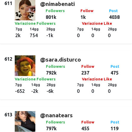
611
@nimabenati
Followers
Follow
Post
801k
1k
4038
Variazione Followers
Variazione Like
7gg
14gg
28gg
7gg
14gg
28gg
2k
754
-1k
0
0
0
612
@sara.disturco
Followers
Follow
Post
792k
237
475
Variazione Followers
Variazione Like
7gg
14gg
28gg
7gg
14gg
28gg
-652
-2k
-6k
0
0
0
613
@nanatears
Followers
Follow
Post
797k
455
119