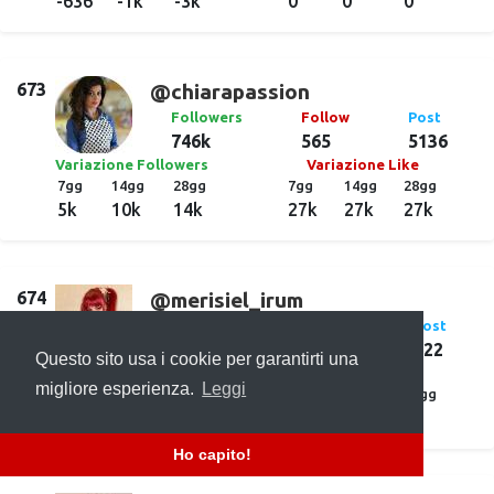
-636
-1k
-3k
0
0
0
673
@chiarapassion
Followers
Follow
Post
746k
565
5136
Variazione Followers
Variazione Like
7gg
14gg
28gg
7gg
14gg
28gg
5k
10k
14k
27k
27k
27k
674
@merisiel_irum
Followers
Follow
Post
734k
1k
122
Questo sito usa i cookie per garantirti una
Variazione Followers
Variazione Like
migliore esperienza.
Leggi
7gg
14gg
28gg
7gg
14gg
28gg
-1k
-2k
-6k
0
0
0
Ho capito!