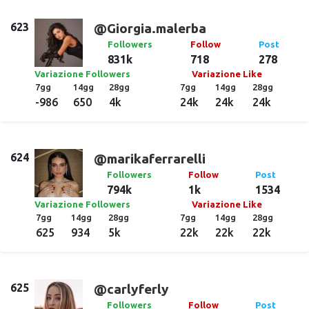
623
@Giorgia.malerba
Followers
Follow
Post
831k
718
278
Variazione Followers
Variazione Like
7gg
14gg
28gg
7gg
14gg
28gg
-986
650
4k
24k
24k
24k
624
@marikaferrarelli
Followers
Follow
Post
794k
1k
1534
Variazione Followers
Variazione Like
7gg
14gg
28gg
7gg
14gg
28gg
625
934
5k
22k
22k
22k
625
@carlyferly
Followers
Follow
Post