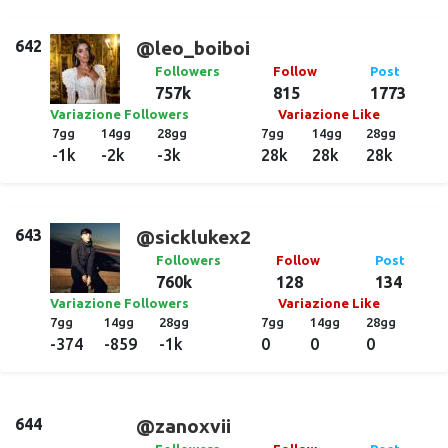
642
@leo_boiboi
Followers
Follow
Post
757k
815
1773
Variazione Followers
Variazione Like
7gg
14gg
28gg
7gg
14gg
28gg
-1k
-2k
-3k
28k
28k
28k
643
@sicklukex2
Followers
Follow
Post
760k
128
134
Variazione Followers
Variazione Like
7gg
14gg
28gg
7gg
14gg
28gg
-374
-859
-1k
0
0
0
644
@zanoxvii