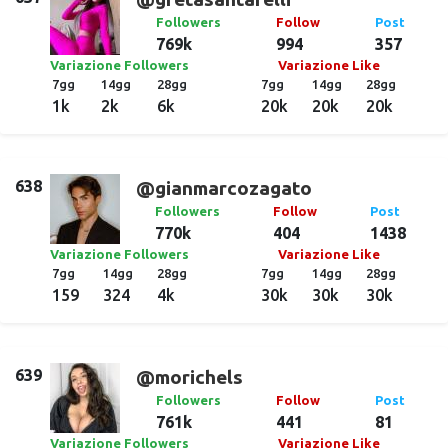
Followers
Follow
Post
769k
994
357
Variazione Followers
Variazione Like
7gg
14gg
28gg
7gg
14gg
28gg
1k
2k
6k
20k
20k
20k
638
@gianmarcozagato
Followers
Follow
Post
770k
404
1438
Variazione Followers
Variazione Like
7gg
14gg
28gg
7gg
14gg
28gg
159
324
4k
30k
30k
30k
639
@morichels
Followers
Follow
Post
761k
441
81
Variazione Followers
Variazione Like