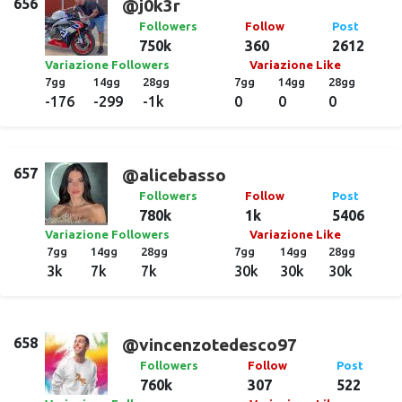
656
@j0k3r
Followers
Follow
Post
750k
360
2612
Variazione Followers
Variazione Like
7gg
14gg
28gg
7gg
14gg
28gg
-176
-299
-1k
0
0
0
657
@alicebasso
Followers
Follow
Post
780k
1k
5406
Variazione Followers
Variazione Like
7gg
14gg
28gg
7gg
14gg
28gg
3k
7k
7k
30k
30k
30k
658
@vincenzotedesco97
Followers
Follow
Post
760k
307
522