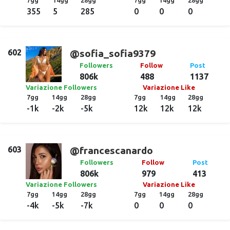
7gg
14gg
28gg
7gg
14gg
28gg
355
5
285
0
0
0
602
@sofia_sofia9379
Followers
Follow
Post
806k
488
1137
Variazione Followers
Variazione Like
7gg
14gg
28gg
7gg
14gg
28gg
-1k
-2k
-5k
12k
12k
12k
603
@francescanardo
Followers
Follow
Post
806k
979
413
Variazione Followers
Variazione Like
7gg
14gg
28gg
7gg
14gg
28gg
-4k
-5k
-7k
0
0
0