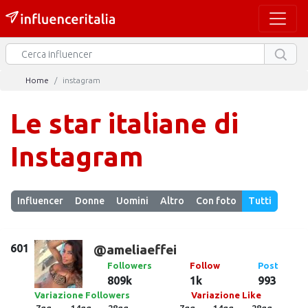
Home
instagram
Le star italiane di
Instagram
Influencer
Donne
Uomini
Altro
Con foto
Tutti
601
@ameliaeffei
Followers
Follow
Post
809k
1k
993
Variazione Followers
Variazione Like