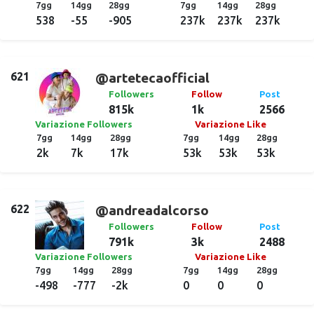
7gg
14gg
28gg
7gg
14gg
28gg
538
-55
-905
237k
237k
237k
621
@artetecaofficial
Followers
Follow
Post
815k
1k
2566
Variazione Followers
Variazione Like
7gg
14gg
28gg
7gg
14gg
28gg
2k
7k
17k
53k
53k
53k
622
@andreadalcorso
Followers
Follow
Post
791k
3k
2488
Variazione Followers
Variazione Like
7gg
14gg
28gg
7gg
14gg
28gg
-498
-777
-2k
0
0
0