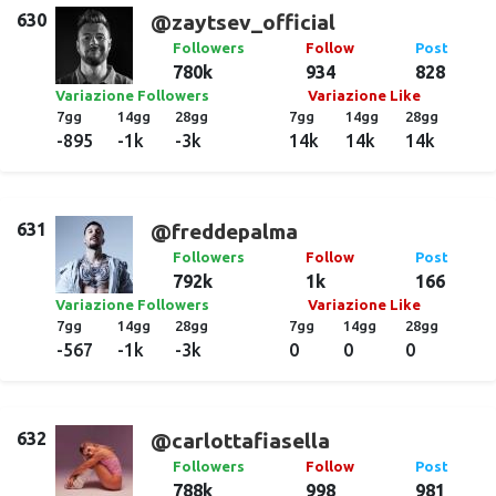
630
@zaytsev_official
Followers
Follow
Post
780k
934
828
Variazione Followers
Variazione Like
7gg
14gg
28gg
7gg
14gg
28gg
-895
-1k
-3k
14k
14k
14k
631
@freddepalma
Followers
Follow
Post
792k
1k
166
Variazione Followers
Variazione Like
7gg
14gg
28gg
7gg
14gg
28gg
-567
-1k
-3k
0
0
0
632
@carlottafiasella
Followers
Follow
Post
788k
998
981