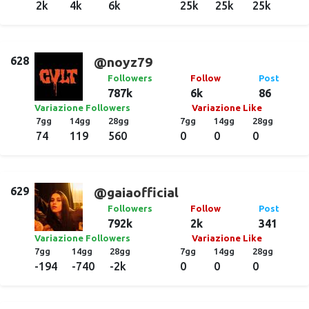
2k
4k
6k
25k
25k
25k
628
@noyz79
Followers
Follow
Post
787k
6k
86
Variazione Followers
Variazione Like
7gg
14gg
28gg
7gg
14gg
28gg
74
119
560
0
0
0
629
@gaiaofficial
Followers
Follow
Post
792k
2k
341
Variazione Followers
Variazione Like
7gg
14gg
28gg
7gg
14gg
28gg
-194
-740
-2k
0
0
0