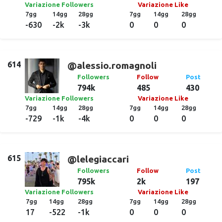
Variazione Followers
Variazione Like
7gg
14gg
28gg
7gg
14gg
28gg
-630
-2k
-3k
0
0
0
614
@alessio.romagnoli
Followers
Follow
Post
794k
485
430
Variazione Followers
Variazione Like
7gg
14gg
28gg
7gg
14gg
28gg
-729
-1k
-4k
0
0
0
615
@lelegiaccari
Followers
Follow
Post
795k
2k
197
Variazione Followers
Variazione Like
7gg
14gg
28gg
7gg
14gg
28gg
17
-522
-1k
0
0
0