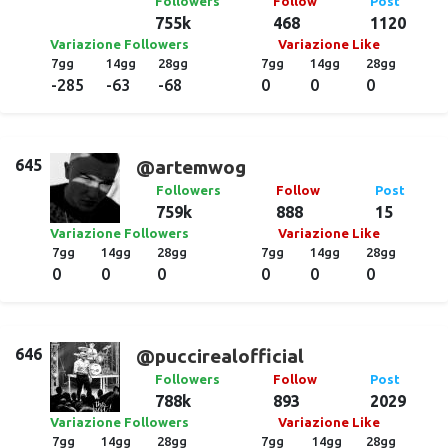
Followers
Follow
Post
755k
468
1120
Variazione Followers
Variazione Like
7gg
14gg
28gg
7gg
14gg
28gg
-285
-63
-68
0
0
0
645
@artemwog
Followers
Follow
Post
759k
888
15
Variazione Followers
Variazione Like
7gg
14gg
28gg
7gg
14gg
28gg
0
0
0
0
0
0
646
@puccirealofficial
Followers
Follow
Post
788k
893
2029
Variazione Followers
Variazione Like
7gg
14gg
28gg
7gg
14gg
28gg