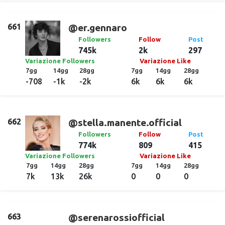
661
@er.gennaro
Followers
Follow
Post
745k
2k
297
Variazione Followers
Variazione Like
7gg
14gg
28gg
7gg
14gg
28gg
-708
-1k
-2k
6k
6k
6k
662
@stella.manente.official
Followers
Follow
Post
774k
809
415
Variazione Followers
Variazione Like
7gg
14gg
28gg
7gg
14gg
28gg
7k
13k
26k
0
0
0
663
@serenarossiofficial