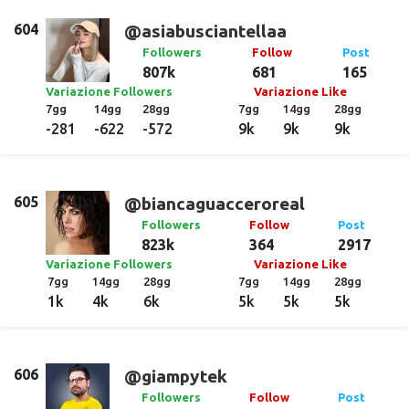
604
@asiabusciantellaa
Followers
Follow
Post
807k
681
165
Variazione Followers
Variazione Like
7gg
14gg
28gg
7gg
14gg
28gg
-281
-622
-572
9k
9k
9k
605
@biancaguacceroreal
Followers
Follow
Post
823k
364
2917
Variazione Followers
Variazione Like
7gg
14gg
28gg
7gg
14gg
28gg
1k
4k
6k
5k
5k
5k
606
@giampytek
Followers
Follow
Post