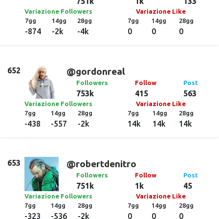
751k
1k
133
Variazione Followers
Variazione Like
7gg
14gg
28gg
7gg
14gg
28gg
-874
-2k
-4k
0
0
0
652
@gordonreal
Followers
Follow
Post
753k
415
563
Variazione Followers
Variazione Like
7gg
14gg
28gg
7gg
14gg
28gg
-438
-557
-2k
14k
14k
14k
653
@robertdenitro
Followers
Follow
Post
751k
1k
45
Variazione Followers
Variazione Like
7gg
14gg
28gg
7gg
14gg
28gg
-323
-536
-2k
0
0
0