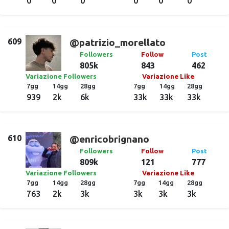
0
0
0
0
0
0
609
@patrizio_morellato
Followers
Follow
Post
805k
843
462
Variazione Followers
Variazione Like
7gg
14gg
28gg
7gg
14gg
28gg
939
2k
6k
33k
33k
33k
610
@enricobrignano
Followers
Follow
Post
809k
121
777
Variazione Followers
Variazione Like
7gg
14gg
28gg
7gg
14gg
28gg
763
2k
3k
3k
3k
3k