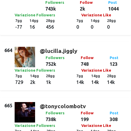
Followers
Follow
Post
743k
2k
1044
Variazione Followers
Variazione Like
7gg
14gg
28gg
7gg
14gg
28gg
-77
16
456
0
0
0
664
@lucilla.jiggly
Followers
Follow
Post
752k
748
123
Variazione Followers
Variazione Like
7gg
14gg
28gg
7gg
14gg
28gg
729
2k
1k
14k
14k
14k
665
@tonycolombotv
Followers
Follow
Post
738k
199
308
Variazione Followers
Variazione Like