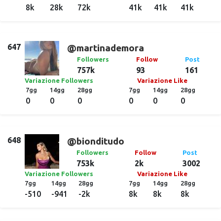
8k
28k
72k
41k
41k
41k
647
@martinademora
Followers
Follow
Post
757k
93
161
Variazione Followers
Variazione Like
7gg
14gg
28gg
7gg
14gg
28gg
0
0
0
0
0
0
648
@bionditudo
Followers
Follow
Post
753k
2k
3002
Variazione Followers
Variazione Like
7gg
14gg
28gg
7gg
14gg
28gg
-510
-941
-2k
8k
8k
8k