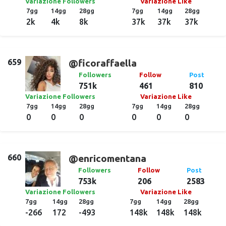
Variazione Followers
Variazione Like
7gg
14gg
28gg
7gg
14gg
28gg
2k
4k
8k
37k
37k
37k
659
@ficoraffaella
Followers
Follow
Post
751k
461
810
Variazione Followers
Variazione Like
7gg
14gg
28gg
7gg
14gg
28gg
0
0
0
0
0
0
660
@enricomentana
Followers
Follow
Post
753k
206
2583
Variazione Followers
Variazione Like
7gg
14gg
28gg
7gg
14gg
28gg
-266
172
-493
148k
148k
148k