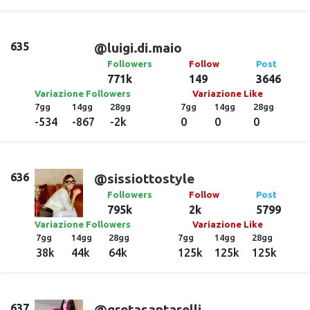
635
@luigi.di.maio
Followers
Follow
Post
771k
149
3646
Variazione Followers
Variazione Like
7gg
14gg
28gg
7gg
14gg
28gg
-534
-867
-2k
0
0
0
636
@sissiottostyle
Followers
Follow
Post
795k
2k
5799
Variazione Followers
Variazione Like
7gg
14gg
28gg
7gg
14gg
28gg
38k
44k
64k
125k
125k
125k
637
@gretasantarelli