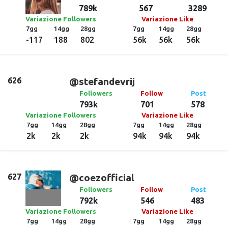
789k
567
3289
Variazione Followers
Variazione Like
7gg
14gg
28gg
7gg
14gg
28gg
-117
188
802
56k
56k
56k
626
@stefandevrij
Followers
Follow
Post
793k
701
578
Variazione Followers
Variazione Like
7gg
14gg
28gg
7gg
14gg
28gg
2k
2k
2k
94k
94k
94k
627
@coezofficial
Followers
Follow
Post
792k
546
483
Variazione Followers
Variazione Like
7gg
14gg
28gg
7gg
14gg
28gg