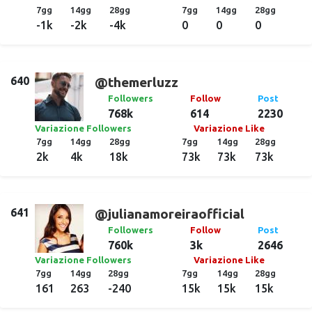
7gg
14gg
28gg
7gg
14gg
28gg
-1k
-2k
-4k
0
0
0
640
@themerluzz
Followers
Follow
Post
768k
614
2230
Variazione Followers
Variazione Like
7gg
14gg
28gg
7gg
14gg
28gg
2k
4k
18k
73k
73k
73k
641
@julianamoreiraofficial
Followers
Follow
Post
760k
3k
2646
Variazione Followers
Variazione Like
7gg
14gg
28gg
7gg
14gg
28gg
161
263
-240
15k
15k
15k