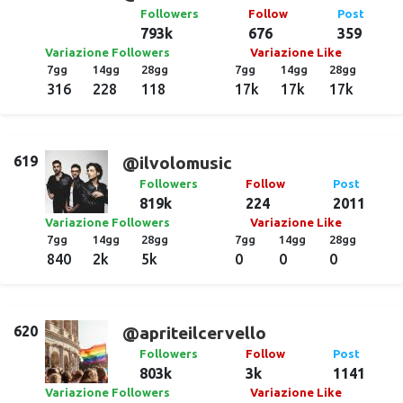
Followers
Follow
Post
793k
676
359
Variazione Followers
Variazione Like
7gg
14gg
28gg
7gg
14gg
28gg
316
228
118
17k
17k
17k
619
@ilvolomusic
Followers
Follow
Post
819k
224
2011
Variazione Followers
Variazione Like
7gg
14gg
28gg
7gg
14gg
28gg
840
2k
5k
0
0
0
620
@apriteilcervello
Followers
Follow
Post
803k
3k
1141
Variazione Followers
Variazione Like