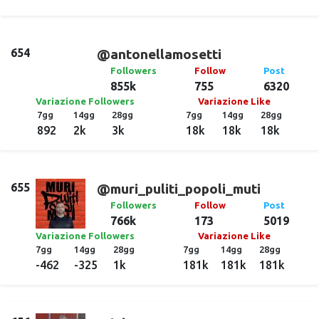
654
@antonellamosetti
Followers
Follow
Post
855k
755
6320
Variazione Followers
Variazione Like
7gg
14gg
28gg
7gg
14gg
28gg
892
2k
3k
18k
18k
18k
655
@muri_puliti_popoli_muti
Followers
Follow
Post
766k
173
5019
Variazione Followers
Variazione Like
7gg
14gg
28gg
7gg
14gg
28gg
-462
-325
1k
181k
181k
181k