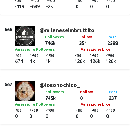
7gg
14gg
28gg
7gg
14gg
28gg
-419
-689
-2k
0
0
0
666
@milaneseimbruttito
Followers
Follow
Post
746k
351
2588
Variazione Followers
Variazione Like
7gg
14gg
28gg
7gg
14gg
28gg
674
1k
1k
126k
126k
126k
667
@iosonochico_
Followers
Follow
Post
745k
0
237
Variazione Followers
Variazione Like
7gg
14gg
28gg
7gg
14gg
28gg
0
0
0
0
0
0