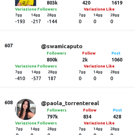
803k
420
1619
Variazione Followers
Variazione Like
7gg
14gg
28gg
7gg
14gg
28gg
-193
-217
-144
0
0
0
607
@swamicaputo
Followers
Follow
Post
800k
2k
1060
Variazione Followers
Variazione Like
7gg
14gg
28gg
7gg
14gg
28gg
-410
-577
187
0
0
0
608
@paola_torrentereal
Followers
Follow
Post
797k
834
428
Variazione Followers
Variazione Like
7gg
14gg
28gg
7gg
14gg
28gg