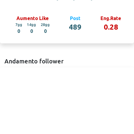
Aumento Like
Post
Eng.Rate
7gg
14gg
28gg
489
0.28
0
0
0
Andamento follower