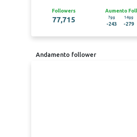
Followers
Aumento Fol
7gg
14gg
77,715
-243
-279
Andamento follower