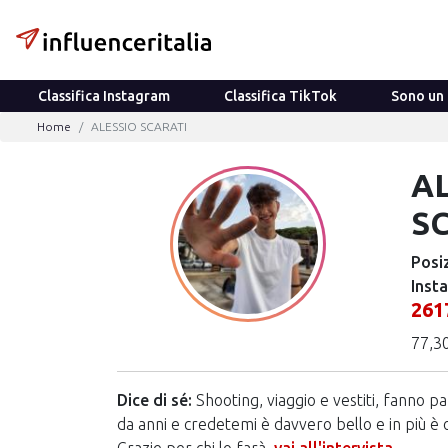
Classifica Instagram
Classifica TikTok
Sono un 
Home
ALESSIO SCARATI
A
S
Posiz
Inst
261
77,3
Dice di sé:
Shooting, viaggio e vestiti, fanno p
da anni e credetemi è davvero bello e in più è 