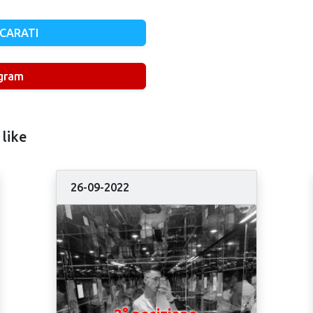
 SCARATI
agram
 like
26-09-2022