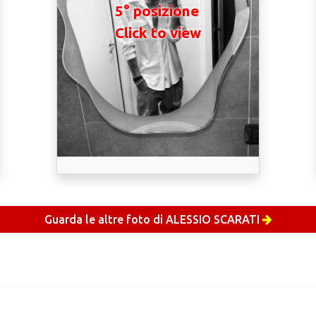
5° posizione
Click to view
Guarda le altre foto di ALESSIO SCARATI