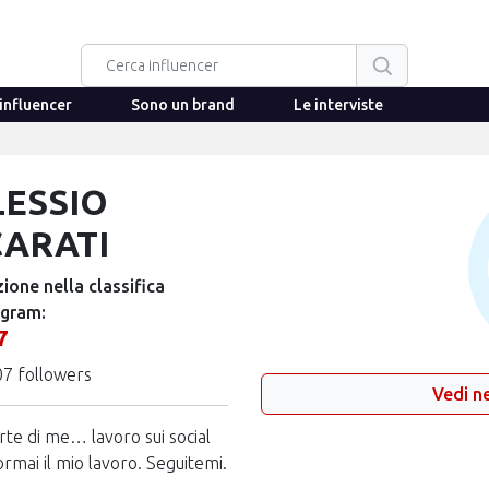
influencer
Sono un brand
Le interviste
LESSIO
CARATI
ione nella classifica
agram:
7
07 followers
Vedi ne
arte di me… lavoro sui social
ormai il mio lavoro. Seguitemi.