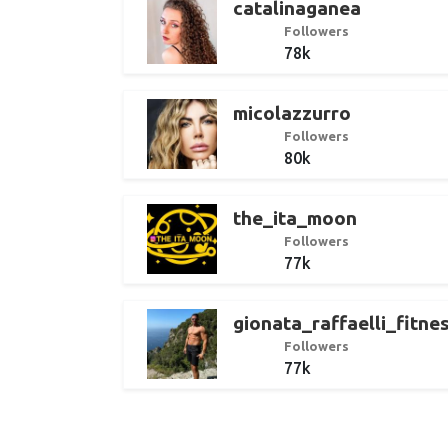
catalinaganea
Followers
78k
micolazzurro
Followers
80k
the_ita_moon
Followers
77k
gionata_raffaelli_fitne
Followers
77k