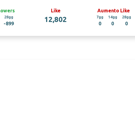
lowers
Like
Aumento Like
28gg
7gg
14gg
28gg
12,802
-899
0
0
0