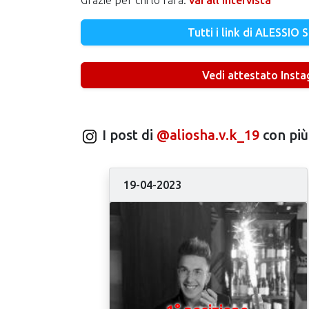
Grazie per chi lo farà.
vai all'intervista
Tutti i link di ALESSIO
Vedi attestato Inst
I post di
@aliosha.v.k_19
con più
19-04-2023