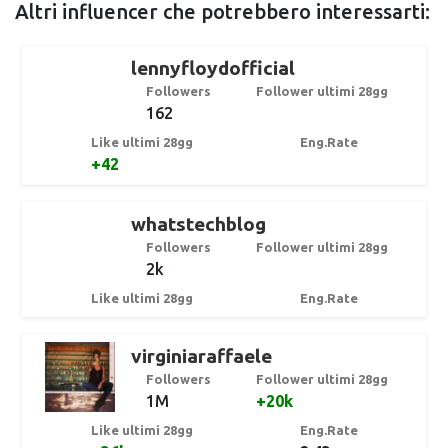
Altri influencer che potrebbero interessarti:
lennyfloydofficial
Followers
Follower ultimi 28gg
162
Like ultimi 28gg
Eng.Rate
+42
whatstechblog
Followers
Follower ultimi 28gg
2k
Like ultimi 28gg
Eng.Rate
virginiaraffaele
Followers
Follower ultimi 28gg
1M
+20k
Like ultimi 28gg
Eng.Rate