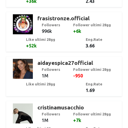
+36k
2.43
frasistronze.official
Followers
Follower ultimi 28gg
996k
+6k
Like ultimi 28gg
Eng.Rate
+52k
3.66
aidayespica27official
Followers
Follower ultimi 28gg
1M
-950
Like ultimi 28gg
Eng.Rate
1.69
cristinamusacchio
Followers
Follower ultimi 28gg
1M
+7k