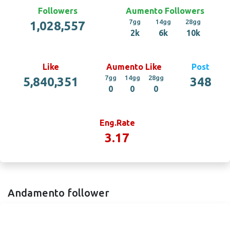
Followers
Aumento Followers
7gg
14gg
28gg
1,028,557
2k
6k
10k
Like
Aumento Like
Post
7gg
14gg
28gg
5,840,351
348
0
0
0
Eng.Rate
3.17
Andamento follower