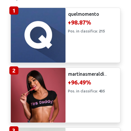
1
quelmomento
+98.87%
Pos. in classifica:
215
2
martinasmeraldi
...
+96.49%
Pos. in classifica:
435
3
raffybrancaccio