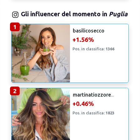
Gli influencer del momento in
Puglia
1
basilicosecco
+1.56%
Pos. in classifica:
1366
2
martinatiozzore
...
+0.46%
Pos. in classifica:
1823