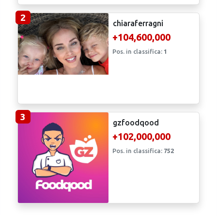
2
chiaraferragni
+104,600,000
Pos. in classifica:
1
3
gzfoodqood
+102,000,000
Pos. in classifica:
752