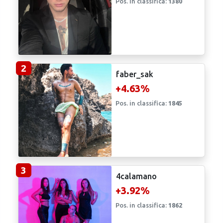
2
faber_sak
+4.63%
Pos. in classifica:
1845
3
4calamano
+3.92%
Pos. in classifica:
1862